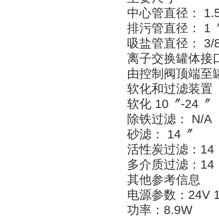
中心管直径： 1.5〞
排污管直径： 1〞
吸盐管直径： 3/8
离子交换罐体接口
由控制阀顶端至罐
软化和过滤装置
软化 10〞-24〞
除铁过滤： N/A
砂滤： 14〞
活性炭过滤：14
多介质过滤：14
其他参考信息
电源参数：24V 110
功率：8.9W