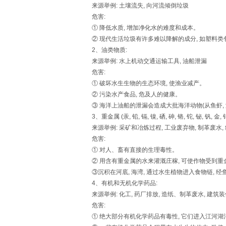
来源举例: 土壤流失, 向河流倾倒垃圾
危害:
① 降低水质, 增加净化水的难度和成本。
② 现代生活垃圾有许多难以降解的成分, 如塑料类
2、油类物质:
来源举例: 水上机动交通运输工具, 油船泄漏
危害:
① 破坏水生生物的生态环境, 使渔业减产。
② 污染水产食品, 危及人的健康。
③ 海洋上油船的泄漏会造成大批海洋动物(从鱼虾, 
3、重金属 (汞, 铅, 镉, 镍, 硒, 砷, 铬, 铊, 铋, 钒, 金, 
来源举例: 采矿和冶炼过程, 工业废弃物, 制革废水, 
危害:
① 对人、畜有直接的生理毒性。
② 用含有重金属的水来灌溉庄稼, 可使作物受到重
③沉积在河底, 海湾, 通过水生植物进入食物链, 
4、有机和无机化学药品:
来源举例: 化工, 药厂排放, 造纸、制革废水, 建筑装
危害:
① 绝大部分有机化学药品有毒性, 它们进入江河湖