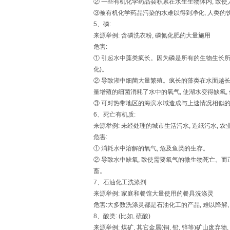
② 一些有机化学药品会积累在水生生物体内, 致
③被有机化学药品污染的水难以得到净化, 人类的
5、磷:
来源举例: 含磷洗衣粉, 磷氮化肥的大量施用
危害:
① 引起水中藻类疯长。因为磷是所有的生物生长所
化)。
② 导致湖中细菌大量繁殖。疯长的藻类在水面越长越
量增殖的细菌消耗了水中的氧气, 使湖水变得缺氧,
③ 可对热带地区的海滨水域造成与上速情况相似
6、死亡有机质:
来源举例: 未经处理的城市生活污水, 造纸污水, 农
危害:
① 消耗水中溶解的氧气, 危及鱼类的生存。
② 导致水中缺氧, 致使需要氧气的微生物死亡。而正
畜。
7、石油化工洗涤剂
来源举例: 家庭和餐馆大量使用的餐具洗涤灵
危害:大多数洗涤灵都是石油化工的产品, 难以降解
8、酸类: (比如, 硫酸)
来源举例: 煤矿, 其它金属(铜, 铅, 锌等)矿山废弃