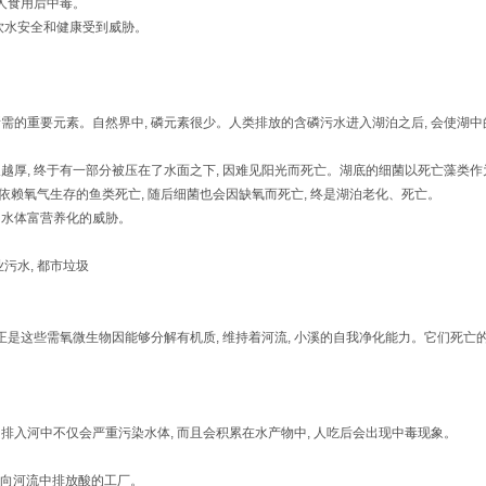
使人食用后中毒。
饮水安全和健康受到威胁。
需的重要元素。自然界中, 磷元素很少。人类排放的含磷污水进入湖泊之后, 会使湖
厚, 终于有一部分被压在了水面之下, 因难见阳光而死亡。湖底的细菌以死亡藻类作为营养
 依赖氧气生存的鱼类死亡, 随后细菌也会因缺氧而死亡, 终是湖泊老化、死亡。
的水体富营养化的威胁。
业污水, 都市垃圾
是这些需氧微生物因能够分解有机质, 维持着河流, 小溪的自我净化能力。它们死亡的后果
, 排入河中不仅会严重污染水体, 而且会积累在水产物中, 人吃后会出现中毒现象。
物, 向河流中排放酸的工厂。