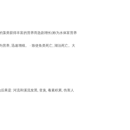
中的藻类获得丰富的营养而急剧增长(称为水体富营养
, 迅速增殖。 · 致使鱼类死亡, 湖泊死亡。大
是: 河流和溪流发黑, 变臭, 毒素积累, 伤害人