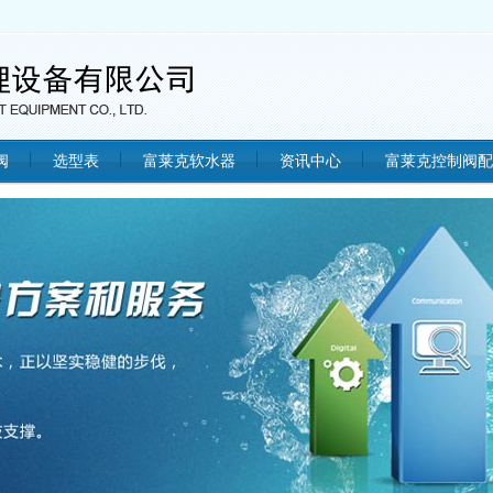
阀
选型表
富莱克软水器
资讯中心
富莱克控制阀配