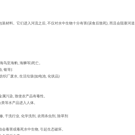
包装材料。它们进入河流之后, 不仅对水中生物十分有害(误食后致死), 而且会阻塞河
海鸟至海豹, 海狮等)死亡。
铂, 银等):
纺织厂废水, 生活垃圾(如电池, 化状品)
金属污染, 致使农产品有毒性。
经鱼类等水产品进入人体。
修, 干洗行业, 化学洗剂, 农用杀虫剂, 除草剂
泊会毒害或毒死水中生物, 引起生态破坏。