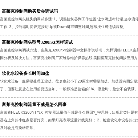
富莱克控制阀购买后会调试吗
富莱克控制阀头机头的调试步骤: 1、调整控制器到工作位置,让水流进树脂罐,当水流停
工作; 3、控制器时间设定按动Up或Down键可调整时间,连续按住可连续调整;...
富莱克控制阀头型号3200nxt怎样调试
富莱克控制阀调试方法，富莱克3200nxt控制器中文操作说明书，怎样调整FLECK
因分析及解决方法，富莱克控制阀厂家维修维护保养热线 美国富莱克控制阀按应用方法
软化水设备多长时间加盐
软化水设备一般需要处理工业盐。盐盒底部小于20厘米时需要加盐。加盐没有固定要
了，但要注意盐在使用前要适当加。一般标准是盐箱的1/4、吸盐时，盐盒不会装满。不
富莱克控制阀流量不减是怎么回事
富莱克FLECK3200NT/NXT控制器流量值不减是什么原因?_宇思特，出现此类
器右上角的小红点是否灯亮，如果灯亮表示流量计线完好； 2、检查软化水设备的出
及时轮是否旋转正常。...