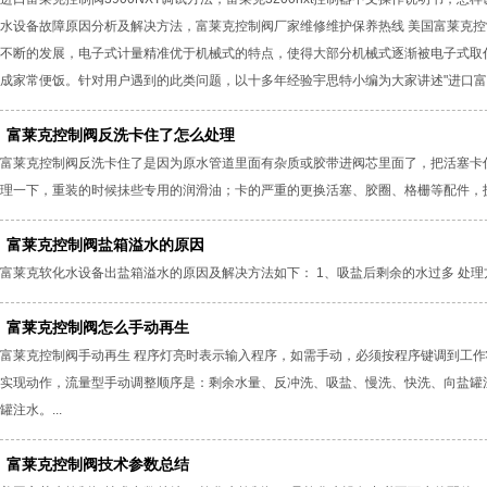
水设备故障原因分析及解决方法，富莱克控制阀厂家维修维护保养热线 美国富莱克控
不断的发展，电子式计量精准优于机械式的特点，使得大部分机械式逐渐被电子式取
成家常便饭。针对用户遇到的此类问题，以十多年经验宇思特小编为大家讲述"进口富莱克控制
富莱克控制阀反洗卡住了怎么处理
富莱克控制阀反洗卡住了是因为原水管道里面有杂质或胶带进阀芯里面了，把活塞卡
理一下，重装的时候抺些专用的润滑油；卡的严重的更换活塞、胶圈、格栅等配件，技术咨询电
富莱克控制阀盐箱溢水的原因
富莱克软化水设备出盐箱溢水的原因及解决方法如下： 1、吸盐后剩余的水过多 处理方
富莱克控制阀怎么手动再生
富莱克控制阀手动再生 程序灯亮时表示输入程序，如需手动，必须按程序键调到工
实现动作，流量型手动调整顺序是：剩余水量、反冲洗、吸盐、慢洗、快洗、向盐罐
罐注水。...
富莱克控制阀技术参数总结